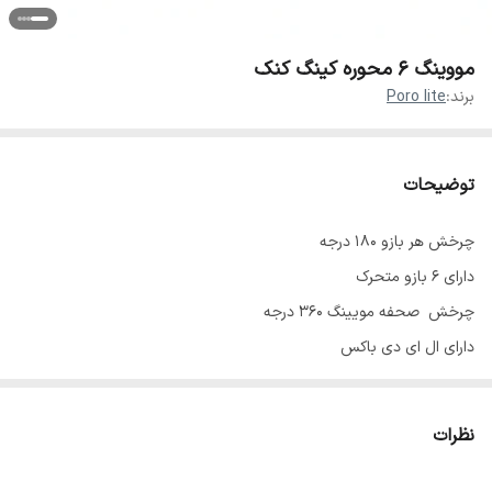
مووینگ ۶ محوره کینگ کنک
برند:
Poro lite
توضیحات
چرخش هر بازو ۱۸۰ درجه
دارای ۶ بازو متحرک
چرخش صحفه مویینگ ۳۶۰ درجه
دارای ال ای دی باکس
دارای یک خروجی لیزر سبز و یک خروجی لیزر قرمز هزار نقطعه
دارای ۲ عدد فلاشر انبه ایی
نظرات
دارای رینگ لایت ار جی بی فول کالر