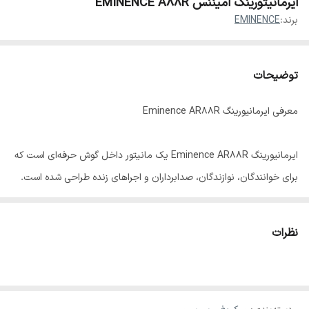
ایرمانیتورینگ امیننس EMINENCE A88R
برند:
EMINENCE
توضیحات
معرفی ایرمانیورینگ Eminence AR88R
ایرمانیورینگ Eminence AR88R یک مانیتور داخل گوش حرفه‌ای است که
برای خوانندگان، نوازندگان، صدابرداران و اجراهای زنده طراحی شده است.
این مدل با تفکیک صدای بالا، بیس کنترل‌شده و شفافیت عالی، امکان
شنیدن دقیق صدا را حتی در محیط‌های پر سر و صدا فراهم می‌کند و
نظرات
انتخابی ایده‌آل برای استیج و تمرین‌های حرفه‌ای محسوب می‌شود.
⸻