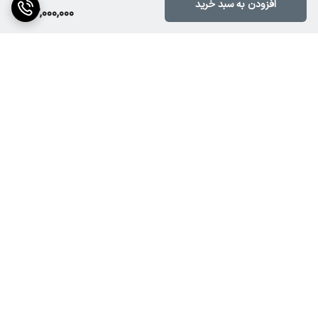
خرید ایرمانیورینگ Eminence AR88R از نوروصدای مبین
افزودن به سبد خرید
63,000,000
فروشگاه نوروصدای مبین این ایرمانیورینگ حرفه‌ای را با ضمانت اصالت
کالا، قیمت مناسب و ارسال سریع ارائه می‌دهد. برای دریافت مشاوره
تخصصی قبل از خرید، می‌توانید با کارشناسان ما در تماس باشید.
برگشت به بالا
ارسال ویژه
پشتیبانی ۲۴ ساعته
۷ روز ضمانت بازگشت کالا
پرداخت در محل