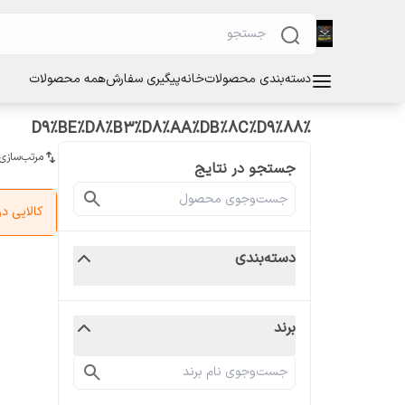
دسته‌بندی محصولات
خانه
پیگیری سفارش
همه محصولات
%D9%BE%D8%B3%D8%AA%DB%8C%D9%88
مرتب‌سازی
جستجو در نتایج
کالایی 
دسته‌بندی
برند