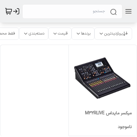
پربازدیدترین
برندها
قیمت
دسته‌بندی
فقط محص
میکسر مایداس M32RLIVE
ناموجود