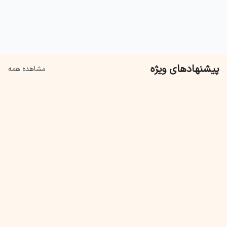
12
%
15
%
6,019,000
1,590,000
5,250,000
1,350,000
پیشنهادهای ویژه
مشاهده همه