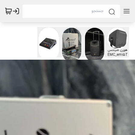
هورن امیننس
باند پرتابل
میکروفن بی
پاور میکسر
EMC_em15T
ساندکو
سیم ساندکو
mpro مدل
EMP4
soundco
SOUNDCO
EMINENCE
مدل SH2210
مدلSU-3100H