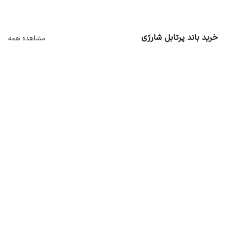
21
%
2
%
1,741,000
2,847,000
1,375,000
2,790,000
خرید باند پرتابل شارژی
مشاهده همه
46,890,000