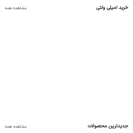
خرید امپلی ولتی
مشاهده همه
1
%
1
%
37,932,000
41,420,000
37,278,000
40,875,000
جدیدترین محصولات
مشاهده همه