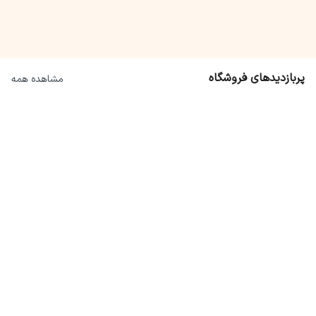
18
%
2
%
58,000,000
305,000,000
47,000,000
297,000,000
پربازدیدهای فروشگاه
مشاهده همه
1
%
130,000,000