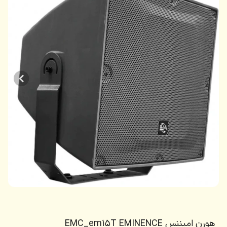
هورن امیننس EMC_em15T EMINENCE