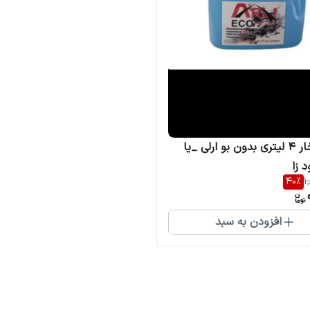
مایع بخار ۴ لیتری بدون بو ارلی _یا
 زا
40
%
1
افزودن به سبد