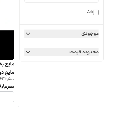
Arli
موجودی
محدوده قیمت
مایع دود
,633,500
980,000