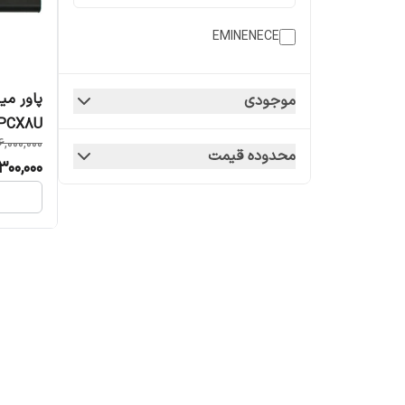
EMINENECE
پاور می
موجودی
6,000,000
حرفه ای
محدوده قیمت
300,000