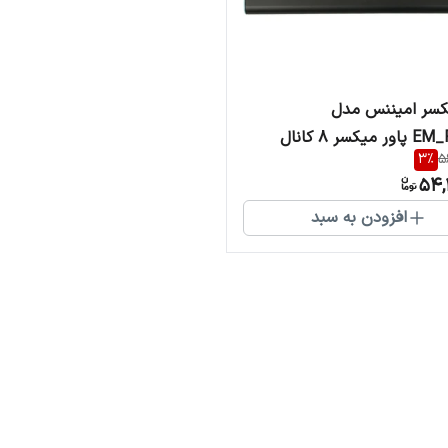
کسر امیننس مدل
EM_PCX8U پاور میکسر ۸ کانال
3
%
5
ی
54,
افزودن به سبد