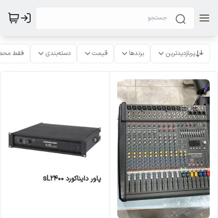
پربازدیدترین
برندها
قیمت
دسته‌بندی
فقط محص
پاور دایناکورد sL2400