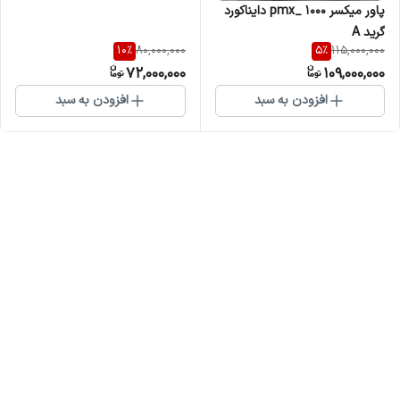
پاور میکسر ۱۰۰۰ _pmx دایناکورد
گرید A
10
%
5
%
80,000,000
115,000,000
72,000,000
109,000,000
افزودن به سبد
افزودن به سبد