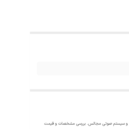
دای مبین. صدای قدرتمند، طراحی حرفه‌ای و آمپلی‌فایر کلاس D برای اجرای زنده، تالار و سیستم صوتی مجالس. بررسی مشخصات و قیمت