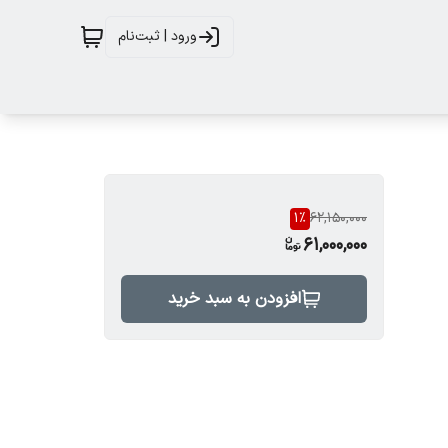
ورود | ثبت‌نام
1
%
62,150,000
61,000,000
افزودن به سبد خرید