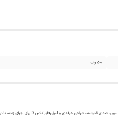
۵۰۰ وات
خرید باند اکتیو ۱۵ اینچ HB کلاس D از فروشگاه نوروص