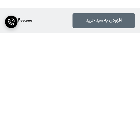
• وزن: حدود 18 تا 22 کیلوگرم
• کاربردها: مراسم، هیئت، فضای باز، کار تبلیغاتی سیار، جشن‌ها،
41,600,000
افزودن به سبد خرید
آموزشگاه‌ها، مداحی، پیاده‌روی‌ها
• گارانتی: تضمین اصالت کالا + پشتیبانی خدمات پس از فروش
⸻
برگشت به بالا
باند اکتیو پرتابل اکستیفای Pro15 را می‌توانید همین حالا از فروشگاه نور
صدا مبین تهیه کنید. این محصول با تضمین کیفیت، قیمت مناسب و
ارسال فوری در دسترس شماست. برای خرید یا دریافت مشاوره رایگان با ما
تماس بگیرید.
مشخصات فنی باند اکتیو پرتابل اکستیفای مدل Pro15
ارسال ویژه
پشتیبانی ۲۴ ساعته
• برند: Acoustify
• مدل: Pro15