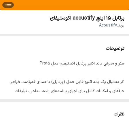
پرتابل ۱۵ اینچ acoustify اکوستیفای
برند:
Acoustify
توضیحات
سئو و معرفی باند اکتیو پرتابل اکستیفای مدل Pro15
اگر به‌دنبال یک باند اکتیو قابل حمل (پرتابل) با صدای قدرتمند، طراحی
حرفه‌ای و امکانات کامل برای اجرای برنامه‌های زنده، مداحی، تبلیغات
محیطی، یا مجالس هستید، باند اکتیو پرتابل اکستیفای مدل Pro15
(Acoustify Pro15) یکی از بهترین گزینه‌های بازار است.
نظرات
این باند مجهز به اسپیکر ۱۵ اینچ پرقدرت، آمپلی‌فایر داخلی، ورودی‌های