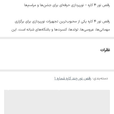
رقص نور ۴ کاره – نورپردازی حرفه‌ای برای جشن‌ها و مراسم‌ها
رقص نور ۴ کاره یکی از محبوب‌ترین تجهیزات نورپردازی برای برگزاری
مهمانی‌ها، عروسی‌ها، تولدها، کنسرت‌ها و باشگاه‌های شبانه است. این
دستگاه با ترکیب چند جلوه نوری در یک بدنه، امکان ایجاد فضایی مهیج و
پویا را برای شما فراهم می‌کند.
نظرات
ویژگی‌های اصلی رقص نور ۴ کاره:
• چهار افکت در یک دستگاه: ترکیبی از افکت‌های لیزر قرمز و سبز، LED فول
دسته‌بندی
:
رقص نور چند کاره شماره ۱
کالر، استروب (نور چشمک‌زن قوی) و جلوه Derby یا Beam برای پوشش
فضای گسترده.
• کنترل آسان: قابلیت کنترل با ریموت، پنل دستی یا کنترل DMX برای
تنظیم جلوه‌ها و ریتم‌ها.
• حالت‌های اجرای متنوع: پشتیبانی از حالت اتوماتیک، حالت موزیکال