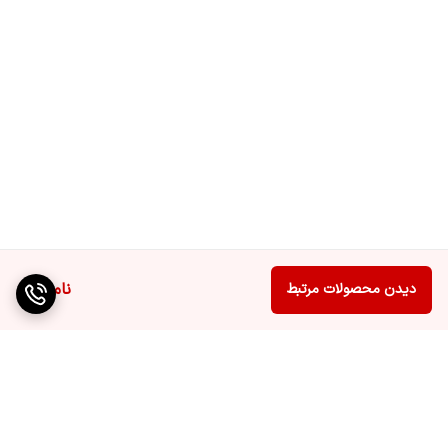
• کنترل از طریق DMX (در مدل‌های حرفه‌ای)
• تعداد کانال DMX: معمولاً 6 تا 12 کانال
• ریموت کنترل: دارد (در اکثر مدل‌ها)
• مصرف برق: حدود 30 تا 60 وات بسته به مدل
• منبع نور: لامپ‌های LED پرقدرت با طول عمر بالا (حدود 50,000 ساعت)
• قابلیت نصب: روی پایه، سقف یا دیوار
• ابعاد: حدود 20 × 20 × 15 سانتی‌متر (متغیر بسته به مدل)
• وزن: بین 1.5 تا 3 کیلوگرم
ناموجود
دیدن محصولات مرتبط