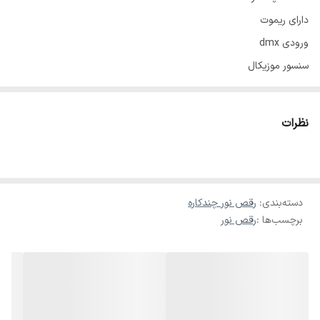
دارای ریموت
ورودی dmx
سنسور موزیکال
نظرات
دسته‌بندی
:
رقص نور چندکاره
برچسب‌ها :
رقص نور