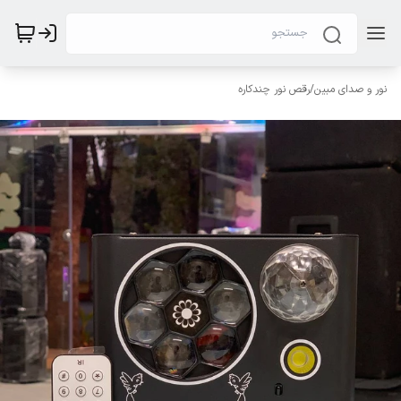
نور و صدای مبین
/
رقص نور چندکاره