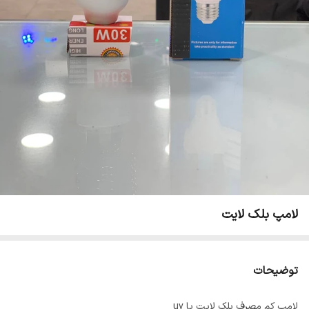
لامپ بلک لایت
توضیحات
لامپ کم مصرف بلک لایت یا uv