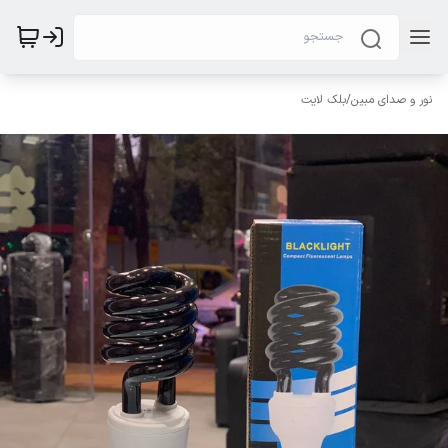
نور و صدای مبین
/
بلک لایت