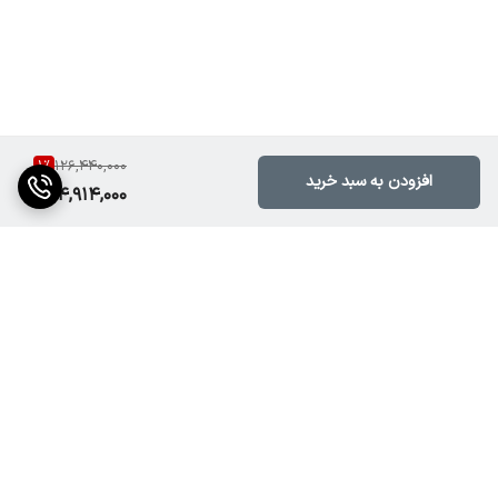
وزن تقریبی
10 تا 12 کیلوگرم
جنس بدنه
فلزی مقاوم با دسته‌ی حمل آسان
1
%
126,440,000
ویژگی‌های اضافی
افزودن به سبد خرید
124,914,000
محافظ داخلی در برابر اتصال کوتاه و بار اضافه
برگشت به بالا