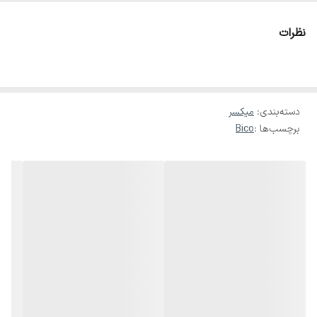
داخلی قوی، عملکردی عالی و صدایی شفاف ارائه می‌دهد.
نظرات
ویژگی‌های کلیدی پاورمیکسر SX18000:
• توان خروجی بالا: مناسب برای اسپیکرهای حرفه‌ای و اجرای پرقدرت
دسته‌بندی
:
میکسر
• اکو دیجیتال حرفه‌ای: برای افکت‌گذاری زنده روی صدا با کنترل دقیق
برچسب‌ها :
Bico
• ورودی USB و بلوتوث: برای پخش موسیقی مستقیم از موبایل یا فلش
• اکولایزر گرافیکی: تنظیم دقیق صدا برای هر محیطی
• طراحی مستحکم: بدنه فلزی مقاوم مناسب حمل‌ونقل و استفاده مکرر
مناسب برای:
• تالارها و سالن‌های کنفرانس
• مداحی، سخنرانی و مجالس مذهبی
• موزیسین‌ها و دی‌جی‌ها
• گروه‌های موسیقی زنده