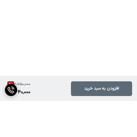
4
%
2,750,000
افزودن به سبد خرید
2,640,000