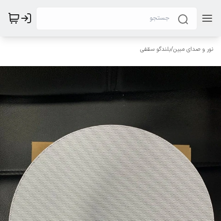
نور و صدای مبین
/
بلندگو سقفی