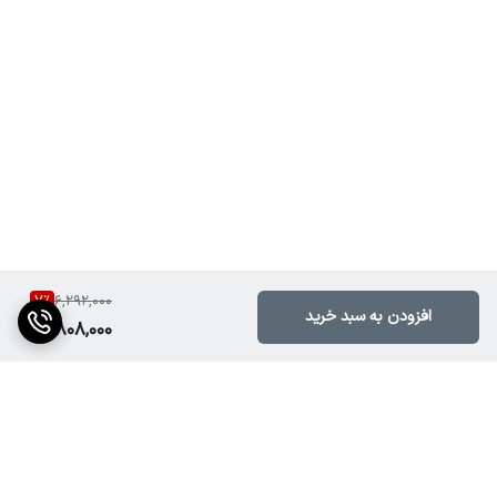
7
%
6,292,000
افزودن به سبد خرید
5,808,000