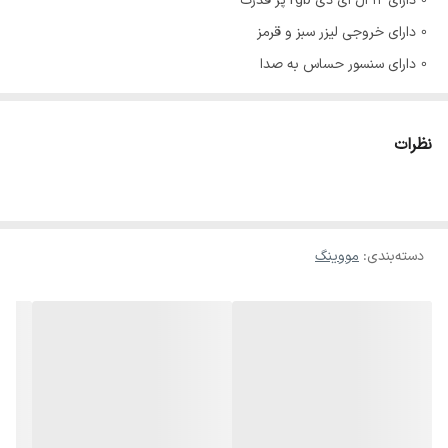
◦ داراى ١٢ ال اى دى rgb پر قدرت
◦ داراى خروجى ليزر سبز و قرمز
◦ داراى سنسور حساس به صدا
◦ قابليت حركت بازوها در محور هاى X و لا
◦ داراى خروجى dmx
نظرات
دسته‌بندی
:
مووینگ