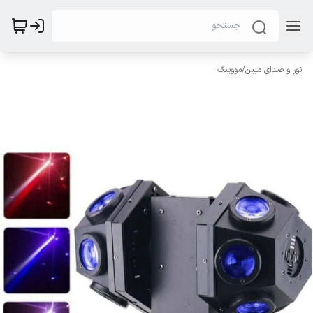
نور و صدای مبین
/
مووینگ