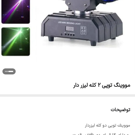
مووینگ توپی ۲ کله لیزر دار
توضیحات
مووينك تويى دو كله ليزردار