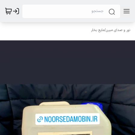
نور و صدای مبین
/
مایع بخار