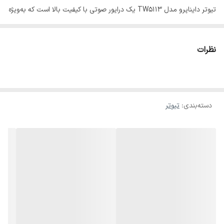
تیوتر دایناپرو مدل TW5113 یک درایور صوتی با کیفیت بالا است که به‌ویژه
برای تقویت فرکانس‌های بالا در سیستم‌های صوتی حرفه‌ای طراحی شده
است. این تیوتر با ویژگی‌های برجسته‌ای که دارد، صدای شفاف و دقیقی را
نظرات
برای سیستم‌های صوتی شما ایجاد می‌کند.
ویژگی‌های کلیدی تیوتر دایناپرو مدل TW5113:
دسته‌بندی
:
تیوتر
• کیفیت صدای عالی: تیوتر TW5113 توانایی تولید صدای شفاف و دقیق
در فرکانس‌های بالا را داراست که باعث می‌شود جزئیات صداها به وضوح
قابل شنیدن باشد.
• پاسخ‌دهی گسترده: این تیوتر قادر است فرکانس‌های بالای ۲.۵ کیلوهرتز
را با دقت بالا پوشش دهد و تجربه‌ای بی‌نقص از پخش صدا فراهم کند.
• قدرت بالا: با توان خروجی ۶۰ وات RMS و توان پیک ۱۲۰ وات، این
تیوتر صدای قدرتمند و با کیفیت را در سیستم صوتی شما به وجود می‌آورد.
• طراحی مقاوم: تیوتر TW5113 با بدنه‌ای مقاوم از مواد با کیفیت ساخته