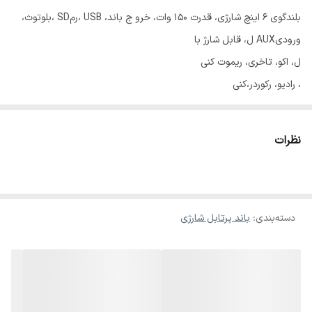
بلندگوی 6 اینچ شارژی، قدرت 150 وات، خرو ج باند، USB ،رمSD ،بلوتوث،
ورودیAUX ل، قابل شارژ با
ل، اکو، تاخری، ریموت کنی
، رادیو، رکوردر،کنی
ت برق 220 ولت، دارای نمایش مقدارشارژ دستگاه، دو ورودی میکروفن،
دارای نمایش مقدارشارژ دستگاه، 3ساعت
نظرات
دسته‌بندی
:
باند پرتابل شارژی