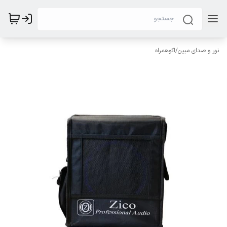
نور و صدای مبین
/
اکوهمراه