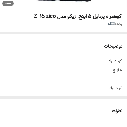
اکوهمراه پرتابل ۵ اینج. زیکو مدل Z_15 zico
برند:
Zico
توضیحات
اکو همراه
۵ اینچ
أكوهمراه
بلندكوى 5 اينج شاررى، قدرت 100 وات، خروجى باند، USB، رمSD، بلوتوث،
ورودىAUX، راديو، ركوردر،كنترل، اكو، تاخير، ريموت كنترل، قابل شارر با برق
نظرات
220 ولت، داراى نمايش مقدار شارر دستكاه، يك ورودى ميكروفن، داراى
نمايش مقدار شارز دستكاه، 3 سال كَارانتى