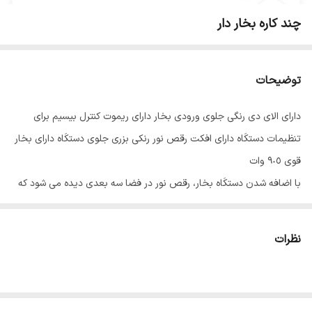
چند کاره بخار دار
توضیحات
داراى الاى دى رنگی جلوى ورودى بخار داراى ريموت كنترل بيسيم براى
تنظيمات دستكَاه داراى افكت رقص نور رنكى بزرى جلوى دستكَاه داراى بخار
قوى ٩٠٥ وات
با اضافه شدن دستكَاه بخار، رقص نور در فضا سه بعدى ديده مى شود كه
اين دستكَاه خاص هر دورا دارد.
نظرات