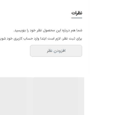
ویژگی‌های کلیدی بلندگو MD AUDIO M115A:
نظرات
• توان خروجی واقعی (RMS): 700 وات | توان پیک: 1400 وات
• ووفر قدرتمند 15 اینچ برای پخش صدای بم و قوی (مناسب طبل و نوحه)
شما هم درباره این محصول نظر خود را بنویسید.
• تویتر 1.75 اینچ با دیافراگم تیتانیومی برای وضوح بالای صدا
برای ثبت نظر، لازم است ابتدا وارد حساب کاربری خود شوید
• ورودی میکروفون و AUX برای اتصال مستقیم میکروفن، گوشی یا لپ‌تاپ
افزودن نظر
• خروجی Line Out جهت لینک کردن به اسپیکر دوم
• مناسب برای استفاده در فضای بسته و باز
• ساختار بدنه ABS مقاوم، ضد ضربه و قابل حمل
• نصب آسان روی پایه اسپیکر
این اسپیکر با ترکیب قدرت، کیفیت و امکانات کاربردی، به
⸻