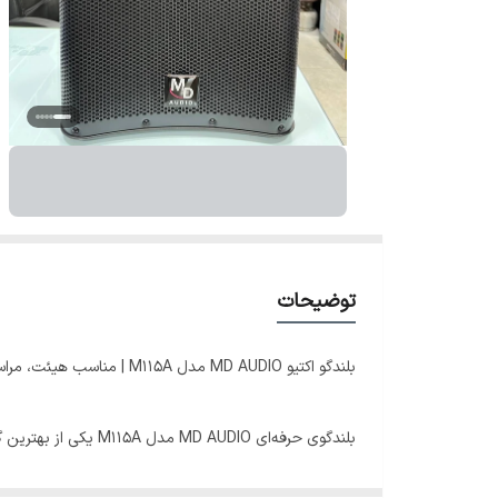
توضیحات
بلندگو اکتیو MD AUDIO مدل M115A | مناسب هیئت، مراسم و اجراهای زنده
بلندگوی حرفه‌ای DIO
طراحی مقاوم، انتخابی بی‌نقص برای کسانی است که به د