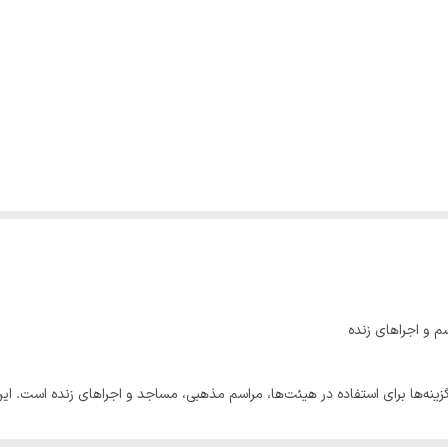
MD AU مدل M115A یکی از بهترین گزینه‌ها برای استفاده در هیئت‌ها، مراسم مذهبی، مساجد و اجراهای
نبال یک سیستم صوتی قابل اطمینان و قدرتمند هستند.