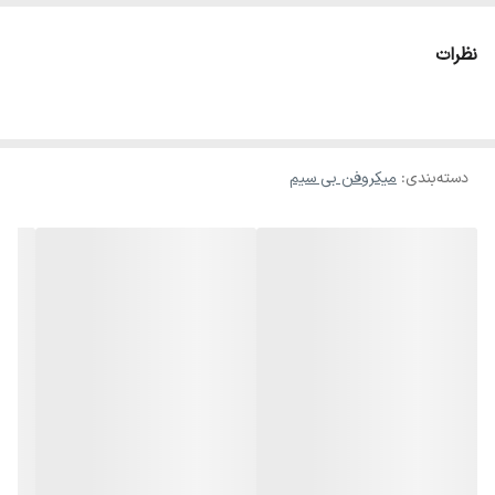
سخنرانی‌ها، ویدئوکنفرانس‌ها و غیره کاربرد دارند
باند فرکانسیUHF
نظرات
فرکانس مرکزی:748.5 MHz
پاسخ فرکانسی 100Hz–15kHz حدود 50 تا 80 متر در محیط باز و بدون
مانع
دسته‌بندی
:
مشخصات گیرنده
میکروفن بی سیم
مدولاسیونPLL (Phase-Locked Loop) Synthesize
لیول خروجی صدا: خروجی متعادل (XLR) 250mV/600Ω، خروجی بدون
تعادل (1/4 اینچ) 400mV/3kΩ
ابعاد 210mm x 155mm x 43mm
مشخصات فرستنده دستی
توان خروجی 30mW (حداکثر)
مدولاسیون PLL (Phase-Locked Loop) Synthesized
انحراف فرکانسی±75kHz