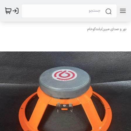
نور و صدای مبین
/
بلندگوخام