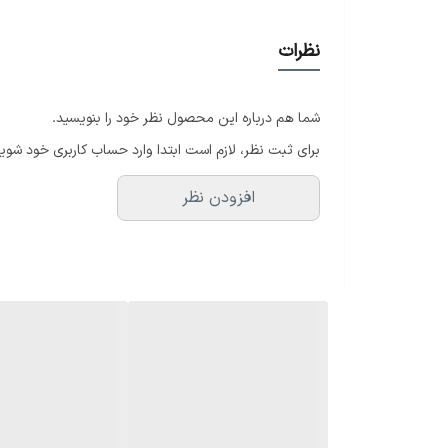
مشخصات فنی:
نظرات
• توان خروجی: ۱۵ وات RMS – مناسب برای پوشش صوتی یکنواخت و بدون افت کیفیت
• نوع درایور: فول رنج (Full Range) – پخش تمامی فرکانس‌های صوتی از یک بلندگو
شما هم درباره این محصول نظر خود را بنویسید.
• قطر بلندگو: ۶.۵ اینچ – اندازه‌ای استاندارد و پرکاربرد برای فضاهای متوسط
برای ثبت نظر، لازم است ابتدا وارد حساب کاربری خود شوید
• جنس بدنه: فلزی یا ABS مقاوم در برابر حرارت (بسته به مدل)
افزودن نظر
• ترانس داخلی: دارای ترانس مچینگ ۱۰۰ ولت جهت اتصال به سیستم‌های صوتی ولتی
• نصب: توکار با قابلیت فیت شدن در سقف کاذب (سقف گچی، C، MDF
کاربردها:
• فروشگاه‌ها، کافی‌شاپ‌ها، رستوران‌ها
• مدارس، مساجد، ادارات و بیمارستان‌ها
• هتل‌ها، گالری‌ها و فضاهای تجاری لوکس
• سیستم پخش موزیک در منازل