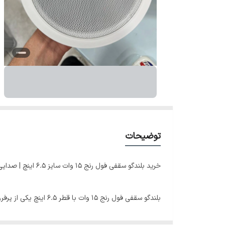
توضیحات
خرید بلندگو سقفی فول رنج ۱۵ وات سایز ۶.۵ اینچ | صدایی قدرتمند در قالبی شکیل
بلندگو سقفی فول رنج 
شده. این بلندگو با ترکیب قدرت، کیفیت صدا و طراحی یکپار