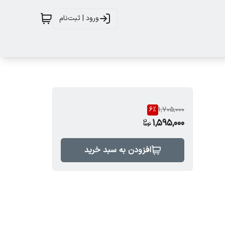
ورود | ثبت‌نام
6
%
1,705,000
1,595,000
افزودن به سبد خرید