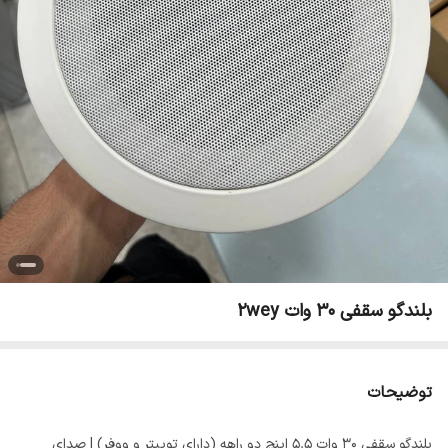
بلندگو سقفی ۳۰ وات 2wey
توضیحات
بلندگو سقفی ۳۰ وات ۵.۵ اینچ دو راهه (دارای توییتر و ووفر) | صدای