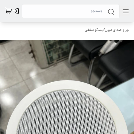
نور و صدای مبین
/
بلندگو سقفی