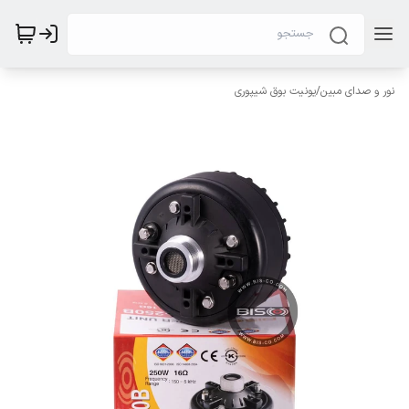
نور و صدای مبین
/
یونیت بوق شیپوری