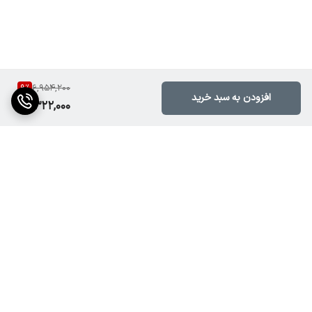
• کشور سازنده: مونتاژ ایران با قطعات درجه یک
• گارانتی: دارد (از طرف فروشگاه یا نماینده رسمی)
9
%
6,954,200
افزودن به سبد خرید
6,322,000
برگشت به بالا