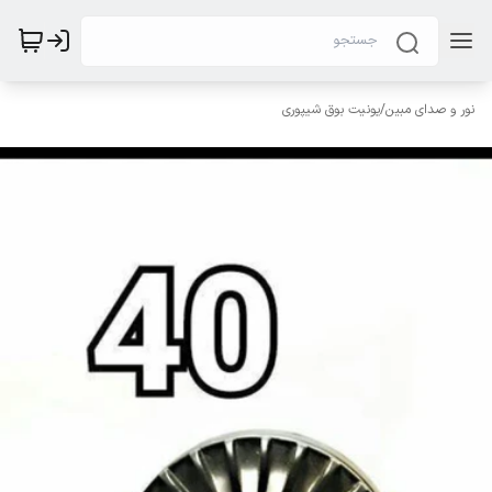
نور و صدای مبین
/
یونیت بوق شیپوری