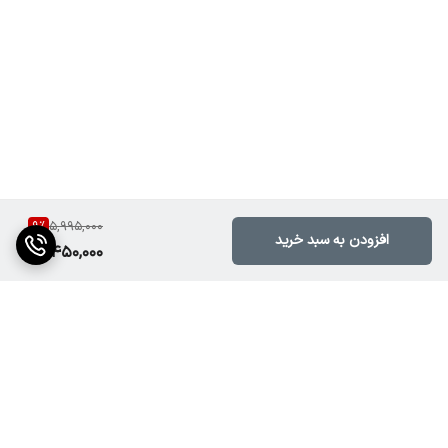
100 وات
توان لحظه‌ای (Peak)
حدود 150 وات
امپدانس
8 اهم
پاسخ فرکانسی
300Hz – 7KHz
9
%
5,995,000
نوع اتصال
افزودن به سبد خرید
5,450,000
ترمینال پیچی
جنس بدنه
فلزی مقاوم با پوشش ضدزنگ
نوع مگنت
فریت با قدرت مغناطیسی مناسب
برگشت به بالا
قطر دهانه اتصال به شیپور