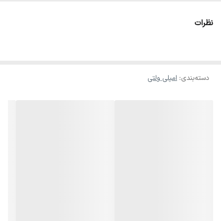
است که به‌دنبال یک تقویت‌کننده صدای قدرتمند، باکیفیت و همه‌کاره برای
نظرات
محیط‌های مذهبی، صنعتی یا عمومی هستند. این مدل با توان واقعی 600
وات، خروجی ولتی و اهمی هم‌زمان، امکانات کامل و طراحی حرفه‌ای، یکی
از پرفروش‌ترین محصولات برند Bisco محسوب می‌شود.
دسته‌بندی
:
امپلی ولتی
ویژگی
مشخصات
توان خروجی واقعی (RMS)
600 وات
خروجی بلندگو
4، 8 و 16 اهم + ولتی 70V و 100V
ورودی‌ها
3 ورودی میکروفن، 1 ورودی AUX، بلوتوث، USB و SD Card
اکو داخلی