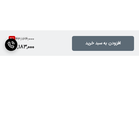
فروشگاه noorsedamobin.ir با ارائه تجهیزات صوتی معتبر از برندهای
شناخته‌شده، آمپلی‌فایر BIS600 را با ضمانت اصالت کالا، مشاوره رایگان
پیش از خرید، قیمت رقابتی و ارسال سریع در اختیار شما قرار می‌دهد. برای
2
%
تجهیز حرفه‌ای سیستم صوتی خود، همین حالا سفارش دهید
43,164,000
افزودن به سبد خرید
42,183,000
برگشت به بالا