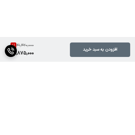
⸻
خرید آسان و مطمئن از noorsedamobin.ir
1
%
41,420,000
افزودن به سبد خرید
40,875,000
در فروشگاه تخصصی نورصدا مبین، می‌توانید آمپلی‌فایر BIS350 بیسکو را با
قیمت رقابتی، گارانتی اصالت کالا، ارسال سریع و مشاوره تخصصی رایگان
خریداری کنید. برای انتخاب آمپ مناسب با فضای موردنظرتان، همین حالا
با کارشناسان ما تماس بگیرید
برگشت به بالا