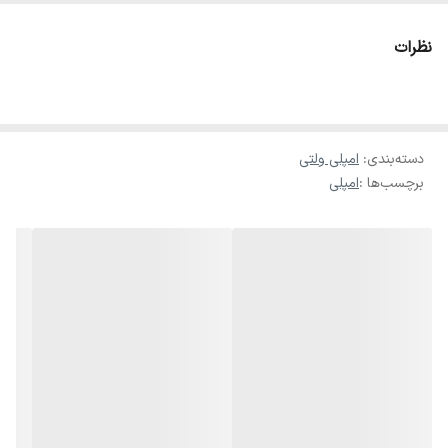
توان خروجی 350 وات است که قابلیت پشتیبانی هم‌زمان از بلندگوهای
نظرات
ولتی و اهمی را دارد. این مدل مناسب استفاده در سیستم‌های صوتی ساده
تا نیمه‌حرفه‌ای در مدارس، مساجد، هیئت‌ها، فروشگاه‌ها و اماکن عمومی
کوچک تا متوسط است.
دسته‌بندی
:
امپلی ولتی
برچسب‌ها :
امپلی
با امکاناتی مانند اکو داخلی، ورودی میکروفن، بلوتوث و USB، آمپلی‌فایر
BIS350 نیازهای صوتی روزمره شما را با کیفیت مناسب و عملکرد پایدار
برطرف می‌کند.
ویژگی
مشخصات
توان خروجی اسمی (RMS)
350 وات
خروجی بلندگو