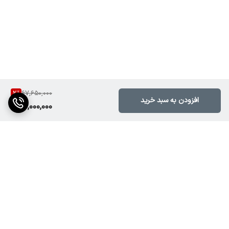
دارد
اکولایزر
3 باند روی هر کانال میکروفن (80Hz, 1.2kHz, 12kHz)
افکت داخلی (اکو)
دارد (قابل تنظیم Repeat و Delay)
2
%
67,650,000
خروجی بلندگو اهمی
افزودن به سبد خرید
66,000,000
4Ω / 8Ω / 16Ω
خروجی ولتی (خطی)
70V / 100V
نسبت سیگنال به نویز (S/N)
≥ 70 dB
برگشت به بالا
THD
≤ 0.7% @ 1kHz, Full Power
پاسخ فرکانسی