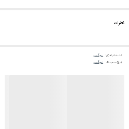
پاور میکسر بیسکو مدل PM-820 دستگاهی همه‌کاره است که با توان
خروجی 80 وات RMS و ۶ کانال ورودی میکروفن، مناسب تجهیزات صوتی
نظرات
کوچک تا متوسط مانند هیئت‌ها، مساجد، کلاس‌های آموزشی و سالن‌های
همایش است. این مدل با ورودی‌های متنوع، قابلیت کنترل دقیق صدا و
پخش آسان فایل‌های صوتی، تجربه‌ای حرفه‌ای و بی‌نقص در مدیریت
دسته‌بندی
:
میکسر
صدای زنده و پس‌زمینه ارائه می‌دهد.
برچسب‌ها :
میکسر
مزایای کلیدی PM-820
• ۶ ورودی میکروفن (XLR + جک 6.3mm) با ولوم و کنترل Bass/Treble
مستقل
• ۲ ورودی AUX برای اتصال گوشی، لپ‌تاپ یا دستگاه پخش موسیقی
• پخش USB و کارت SD بدون نیاز به تجهیزات اضافی
• بلوتوث داخلی برای استریم بی‌سیم صدا
• اکولایزر 3 باند (بیس، مید، تریبل) و افکت اکو روی ورودی‌های میکروفن