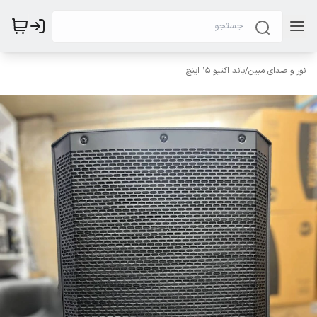
نور و صدای مبین
/
باند اکتیو ۱۵ اینچ