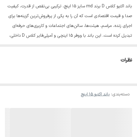
باند اکتیو کلاس D برند md سایز ۱۵ اینچ، ترکیبی بی‌نقص از قدرت، کیفیت
صدا و قیمت اقتصادی است که آن را به یکی از پرفروش‌ترین گزینه‌ها برای
اجرای زنده، مراسم، هیئت‌ها، سالن‌های اجتماعات و کاربری‌های حرفه‌ای
تبدیل کرده است. این باند با ووفر ۱۵ اینچی و آمپلی‌فایر کلاس D داخلی،
توان بالای خروجی را با صدایی شفاف، بدون نویز و پرتاب مناسب ارائه
می‌دهد. طراحی هوشمندانه آن باعث شده تا در عین قدرت بالا، مصرف برق
نظرات
پایین و تولید گرمای کمی داشته باشد که در اجراهای طولانی‌مدت یک
مزیت مهم به شمار می‌رود. باند ۱۵ اینچ md معمولاً به ورودی‌های
میکروفن و لاین، کنترل‌های ولوم و تریبل و در بسیاری از مدل‌ها به درگاه
دسته‌بندی
:
باند اکتیو ۱۵ اینچ
USB، بلوتوث و ریموت کنترل نیز مجهز است تا نیازهای شما را بدون نیاز به
تجهیزات جانبی برطرف کند. بدنه مقاوم، وزن مناسب برای حمل آسان و
کیفیت ساخت مطلوب باعث شده تا باندهای md انتخاب محبوب بین
کاربران حرفه‌ای و نیمه‌حرفه‌ای باشند. اگر به‌دنبال خرید باندی پرقدرت با
قیمت مناسب هستید که هم در فضای باز و هم بسته عملکرد درخشانی