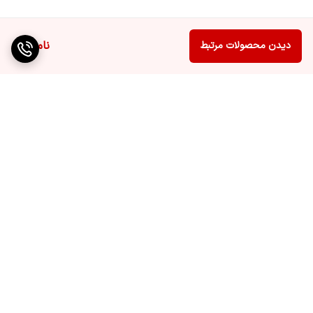
- سیستم ایمنی: دارای فیوز ایمنی و حفاظت در برابر دما
- نصب و راه‌اندازی: نصب آسان با قابلیت اتصال به انواع سیستم‌ها
ناموجود
دیدن محصولات مرتبط
کاربردها:
این دستگاه برای استفاده در صنایع مختلفی همچون صنایع غذایی، صدور
بخار برای شستشو، و همچنین در کشاورزی برای ایجاد رطوبت در
محیط‌های کشت مناسب است. بخار ۴۰۰ MTS با کارایی بالا و طراحی
برگشت به بالا
اصولی، انتخاب ایده‌آلی برای بهره‌برداری‌های صنعتی و تجاری است.
---
ارسال ویژه
پشتیبانی ۲۴ ساعته