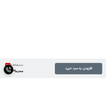
7
%
6,985,000
افزودن به سبد خرید
6,490,000