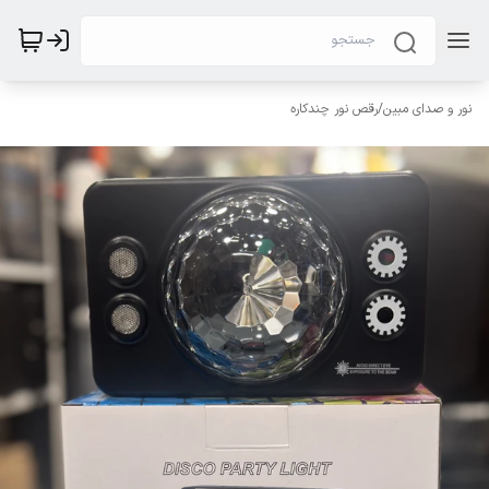
نور و صدای مبین
/
رقص نور چندکاره