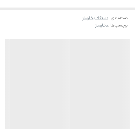
است؛ بنابراین هم‌زمان با تولید دود، نورهای رنگی زیبا و افکت‌های نوری
دسته‌بندی
:
دستگاه بخارساز
چشم‌نواز نیز پخش می‌شود و جلوه‌های ویژه بسیار حرفه‌ای ایجاد می‌کند.
برچسب‌ها :
بخارساز
این مه‌ساز با داشتن ریموت کنترل، مخزن استاندارد، سیستم گرم‌کن سریع و
بدنه مقاوم، یکی از گزینه‌های مطمئن برای تیم‌های نور و صدا و سالن‌های
مراسم محسوب می‌شود
🟨 ویژگی‌ها
• 🔹 توان واقعی ۱۵۰۰ وات برند MTS
• 🔹 دارای LEDهای RGB برای افکت نور رنگی
• 🔹 تولید دود غلیظ و پوشش‌دهی وسیع
• 🔹 سیستم گرم‌کن سریع (۵ تا ۷ دقیقه)
• 🔹 مناسب سالن‌ها، جشن‌ها، مراسم عروسی و اجرای صحنه
• 🔹 مصرف استاندارد مایع دود (Fog Liquid)