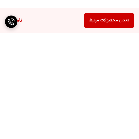
• اجرای صحنه و استیج
• مراسم و جشن‌ها
ناموجود
دیدن محصولات مرتبط
• سالن‌های اجتماعات و تالارها
• نورپردازی حرفه‌ای با افکت دود + LED
• مراسم مذهبی و مناسبتی
• استودیوهای فیلم‌برداری و عکاسی
🟦 سوالات متداول (FAQ)
برگشت به بالا
1. تفاوت مدل LED با مدل معمولی چیست؟
مدل LED علاوه‌بر تولید دود غلیظ، دارای نورهای RGB است که جلوه‌های
بصری جذاب ایجاد می‌کند.
ارسال ویژه
پشتیبانی ۲۴ ساعته
2. آیا برای فضاهای بزرگ مناسب است؟
بله، توان ۱۵۰۰ وات آن برای سالن‌های متوسط تا بزرگ کاملاً مناسب است.