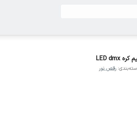
م کره LED dmx
ته‌بندی
:
رقص نور