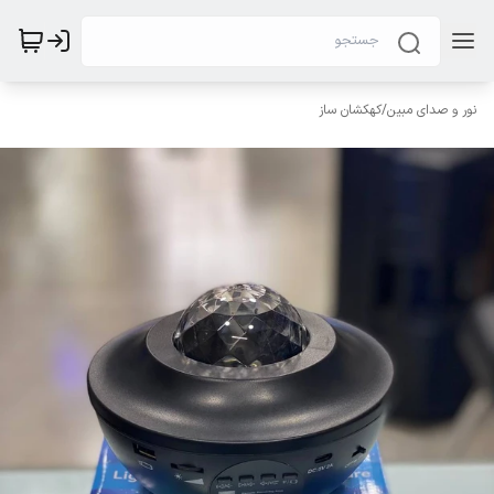
نور و صدای مبین
/
کهکشان ساز