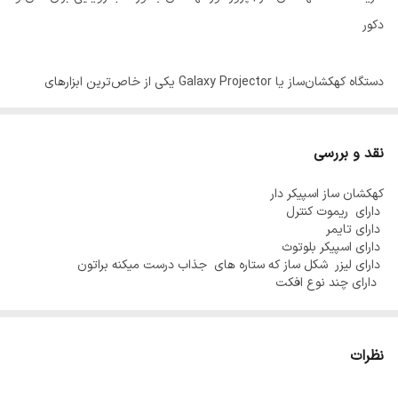
دکور
دستگاه کهکشان‌ساز یا Galaxy Projector یکی از خاص‌ترین ابزارهای
نورپردازی برای اتاق خواب، اتاق کودک، کافی‌شاپ‌ها، دکور مراسم و فضاهای
هنری است. این دستگاه با پخش نورهای رنگی به شکل کهکشان، ستاره و
نقد و بررسی
شفق قطبی، فضایی فوق‌العاده آرامش‌بخش و فانتزی ایجاد می‌کند.
کهکشان ساز اسپیکر دار
دارای ریموت کنترل
با استفاده از این دستگاه، سقف و دیوارهای شما به منظره‌ای از آسمان شب
دارای تایمر
دارای اسپیکر بلوتوث
پرستاره و نورهای متحرک تبدیل می‌شود؛ مناسب برای ریلکس کردن،
دارای لیزر شکل ساز که ستاره های جذاب درست میکنه براتون
مدیتیشن، خواب کودک و حتی ساخت محتوای اینستاگرامی و تیک‌تاکی!
دارای چند نوع افکت
⸻
نظرات
ویژگی‌های دستگاه کهکشان ساز: