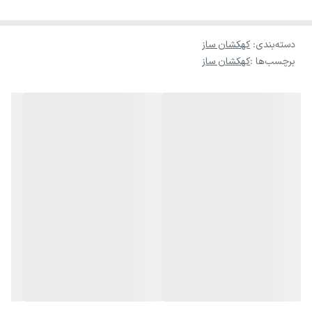
• نورپردازی 360 درجه: پوشش کامل سقف و دیوار با افکت‌های کهکشانی و
ستاره‌ای
دسته‌بندی
:
کهکشان ساز
برچسب‌ها :
کهکشان ساز
• قابلیت تغییر رنگ نور: ترکیب رنگ‌های آبی، بنفش، سبز، قرمز و سفید
• موتور چرخشی: ایجاد افکت حرکت کهکشان برای حس واقع‌گرایانه‌تر
• ریموت کنترل: برای تنظیم رنگ، سرعت چرخش، روشن/خاموش کردن، و
تایمر خواب
• قابلیت پخش موسیقی (در برخی مدل‌ها): از طریق بلوتوث یا USB
• طراحی زیبا و مدرن: مناسب برای دکوراسیون اتاق خواب، مهمانی و
کافه‌ها
• تایمر خواب: خاموش شدن خودکار بعد از مدت زمان مشخص
• قابل استفاده به‌عنوان چراغ خواب یا نور ملایم شبانه
⸻