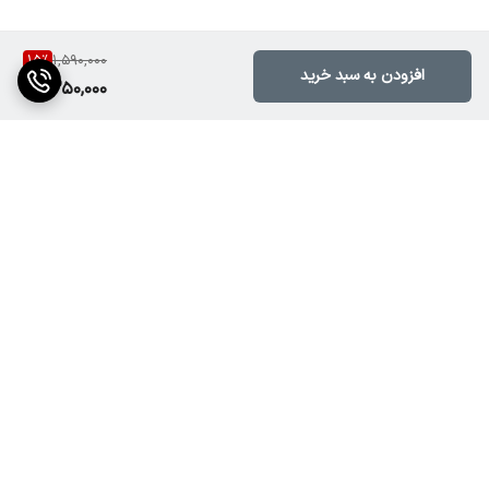
با کابل USB یا آداپتور برق (5 ولت – 2 آمپر)
15
%
1,590,000
• ابعاد تقریبی:
افزودن به سبد خرید
1,350,000
16 × 16 × 12 سانتی‌متر (بسته به مدل)
• وزن:
حدود 500 تا 700 گرم
• جنس بدنه:
پلاستیک ABS با کیفیت – مقاوم و سبک
برگشت به بالا
• قابلیت‌ها:
• تنظیم شدت نور
• حالت چشمک‌زن
• ترکیب چند رنگ هم‌زمان
• صدای سینک شده با نور (در مدل موزیکال)
ارسال ویژه
پشتیبانی ۲۴ ساعته
⸻