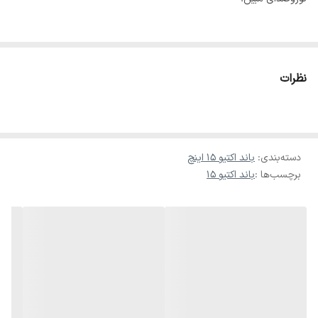
اگر به دنبال یک باند اکتیو قدرتمند با کیفیت صدای شفاف و بیس عمیق
هستید، EMC-15MA یک انتخاب حرفه‌ای و مقرون‌به‌صرفه برای
نظرات
سیستم‌های صوتی مجالس، هیئت، سالن‌های کنفرانس و اجرای زنده است.
این اسپیکر اکتیو با آمپلی‌فایر داخلی، نیاز شما به آمپ جداگانه را برطرف
دسته‌بندی
:
باند اکتیو ۱۵ اینچ
می‌کند و نصب و راه‌اندازی آسانی دارد.
برچسب‌ها :
باند اکتیو ۱۵
⸻
ویژگی‌های کلیدی باند اکتیو EMC-15MA
✔️ ووفر 15 اینچ قدرتمند
✔️ آمپلی‌فایر داخلی با توان خروجی بالا