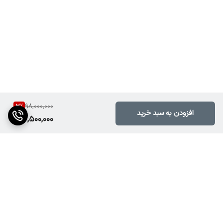
⸻
باند اکتیو 15 اینچ
خرید باند اکتیو EMC
قیمت باند EMC-15MA
3
%
98,000,000
اسپیکر اکتیو مراسم
افزودن به سبد خرید
94,500,000
باند مناسب هیئت
باند اکتیو حرفه‌ای
⸻
برگشت به بالا
🎧 مشخصات فنی باند اکتیو EMC-15MA