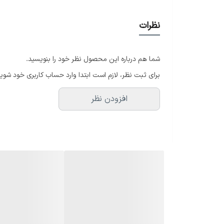
داشتن ۱۶ حالت مختلف نورپردازی، محیط شما را به فضایی پر از هیجان و انرژی تبدیل می‌کند.
نظرات
ویژگی‌های رقص نور ۱۶ کاره:
• بدنه سفید شیک و مینیمال؛ مناسب برای هر نوع دکوراس
شما هم درباره این محصول نظر خود را بنویسید.
• ۱۶ حالت افکت نوری متنوع: ثابت، چشمک‌زن، چرخشی و موزیکال
برای ثبت نظر، لازم است ابتدا وارد حساب کاربری خود شوید
• سنسور صدا برای هماهنگی با ریتم موسیقی
افزودن نظر
• مناسب برای سالن، اتاق خواب، مهمانی‌های خانگی و مرا
• نصب آسان و مصرف برق پایین
با استفاده از این رقص نور، دیگر نیازی به نورپردازی‌های گ
چرا از ما خرید کنید؟
• ضمانت اصالت و کیفیت کالا
• ارسال سریع به سراسر کشور