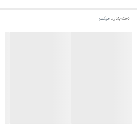
اکو آمپلی فایر B&C 5000
دسته‌بندی
:
میکسر
⸻
توضیحات محصول
اکو آمپلی فایر B&C مدل 5000 یکی از گزینه‌های قدرتمند و کاربردی برای
راه‌اندازی سیستم صوتی حرفه‌ای در مراسم، هیئت، سالن‌های اجتماعات و
اجرای زنده است. این دستگاه با توان خروجی مناسب، کیفیت صدای شفاف
و امکانات متنوع، عملکردی پایدار و حرفه‌ای ارائه می‌دهد.
B&C 5000 با پشتیبانی از ورودی میکروفن، افکت اکو و کنترل کامل صدا،
انتخابی مناسب برای مداحی، سخنرانی، پخش موسیقی و استفاده‌های
عمومی و حرفه‌ای محسوب می‌شود.