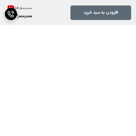
2
%
• قابلیت تنظیم Bass و Treble: دارد
54,500,000
افزودن به سبد خرید
53,000,000
• خروجی اسپیکر: اهمی
• سیستم خنک‌کننده: فن داخلی
• مناسب برای: سیستم صوتی حرفه‌ای و عمومی
⸻
برگشت به بالا
FAQ
اکو آمپلی فایر B&C 5000 برای چه فضاهایی مناسب است؟
ارسال ویژه
پشتیبانی ۲۴ ساعته
این دستگاه برای هیئت، سالن، مراسم، فروشگاه و محیط‌های متوسط تا
بزرگ مناسب است.