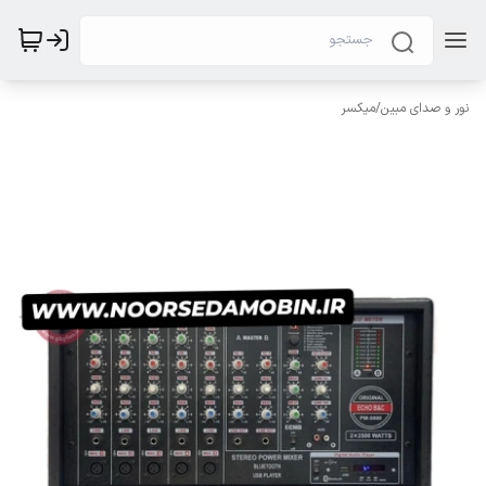
نور و صدای مبین
/
میکسر