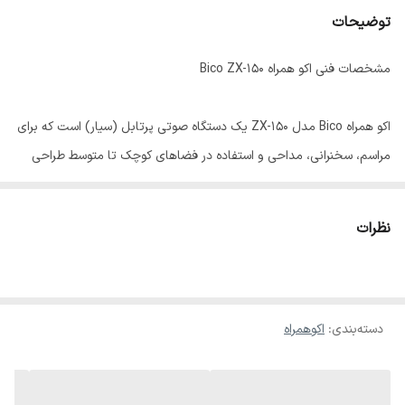
توضیحات
مشخصات فنی اکو همراه Bico ZX-150
اکو همراه Bico مدل ZX-150 یک دستگاه صوتی پرتابل (سیار) است که برای
مراسم، سخنرانی، مداحی و استفاده در فضاهای کوچک تا متوسط طراحی
شده است.
نظرات
مشخصات کلی
• نوع دستگاه: اکو همراه / اکو پرتابل (چمدانی یا سیار)
• توان خروجی: حدود 150 وات (بسته به سری تولید)
دسته‌بندی
:
اکوهمراه
• نوع سیستم: اکتیو (دارای آمپلی‌فایر داخلی)
• منبع تغذیه: برق شهری + باتری داخلی شارژی
• نوع استفاده: قابل حمل (Portable)