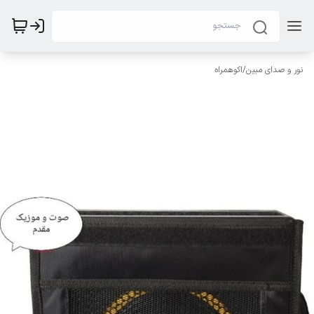
نور و صدای مبین
/
اکوهمراه