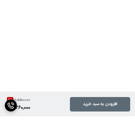
• تورها و استفاده سیار
• سخنرانی و اجرای خیابانی
• پخش موسیقی در محیط‌های کوچک
اکو همراه Bico مدل ZX-150 یک سیستم صوتی پرتابل (شارژی) است که
برای استفاده در مراسم، سخنرانی و محیط‌های سیار طراحی شده است.
مشخصات کلی دستگاه
• نوع دستگاه: اکو همراه / سیستم صوتی پرتابل
• توان خروجی: حدود 150 وات (بسته به سری تولید)
• نوع سیستم: اکتیو (دارای آمپلی‌فایر داخلی)
%
2
11,550,000
افزودن به سبد خرید
11,260,000
• کاربرد: سیار، قابل حمل
منبع تغذیه