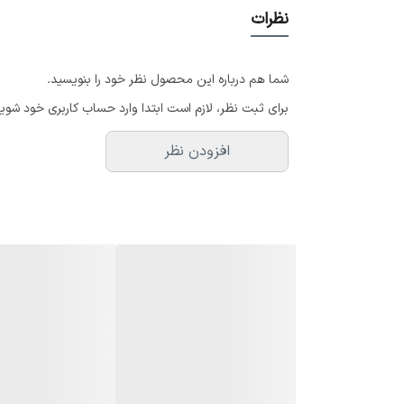
نظرات
⸻
شما هم درباره این محصول نظر خود را بنویسید.
معرفی هورن Eminence EM-EMC-15T
برای ثبت نظر، لازم است ابتدا وارد حساب کاربری خود شوید
افزودن نظر
طراحی شده است. این مدل با طراحی آکوستیکی دقیق و درایور قدرتمند HF، صدایی شفاف، پرتاب بالا و وضوح عالی در فرکانس‌های
استفاده از ووفر 15 اینچی در کنار هورن تیو
طولانی‌مدت و حمل آسان را فراهم می‌کند.
⸻
مشخصات فنی هورن Eminence EM-EMC-15T
نوع سیستم: هورن 2Way حرفه‌ای
سایز ووفر: 15 اینچ