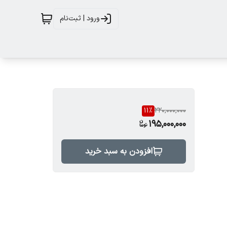
ورود | ثبت‌نام
11
%
220,000,000
195,000,000
افزودن به سبد خرید