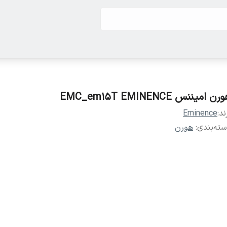
ن امیننس EMC_em15T EMINENCE
ند:
Eminence
ته‌بندی
:
هورن