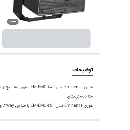
توضیحات
هورن Eminence مدل EM-EMC-15T | هورن 15 اینچ 2Way حرفه‌ای
متا دیسکریپشن
هورن Eminence مدل EM-EMC-15T با طراحی 2Way، ووفر 15 اینچ و قدرت صدای بالا، گزینه‌ای مناسب برای سیستم صوتی حرفه‌ای، اجرای زنده، هیئت و فضای باز است.
اسلاگ URL
eminence-em-emc-15t-horn