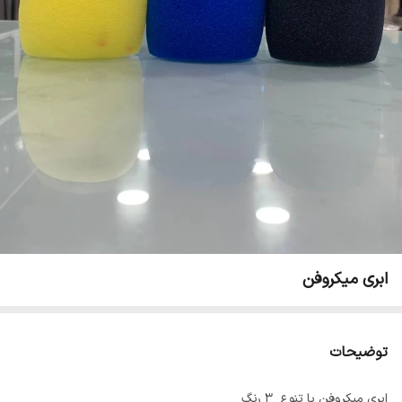
ابری میکروفن
توضیحات
ابری میکروفن با تنوع ۳ رنگ