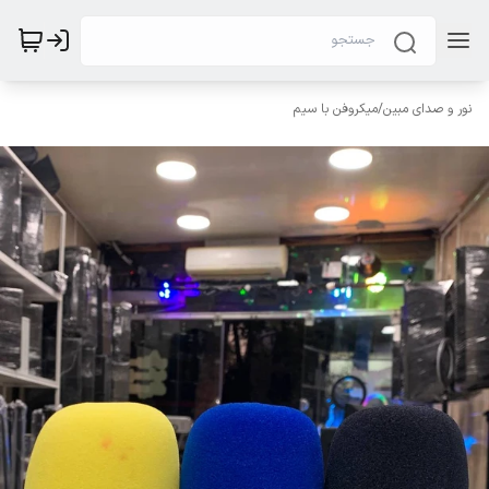
نور و صدای مبین
/
میکروفن با سیم