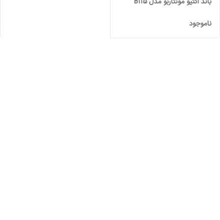
باند اکتیو مونتاربو مدل B115
ناموجود