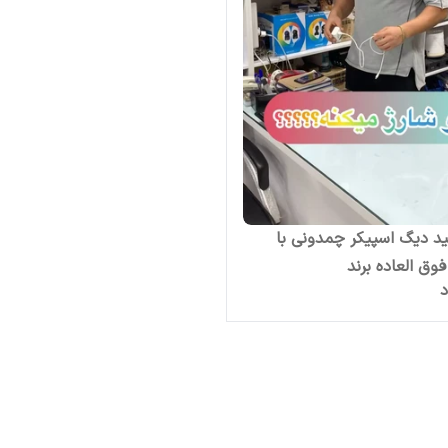
د دیگ اسپیکر چمدونی با
وق العاده برند
د