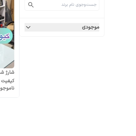
موجودی
شارژ شی
کیفیت ف
ناموجو