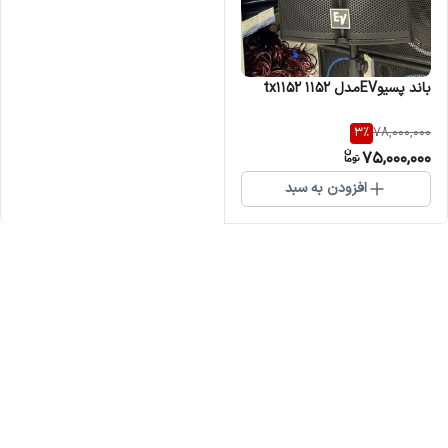
باند پسیوEVمدل ۱۱۵۲ tx1152
3
%
78,000,000
75,000,000
افزودن به سبد