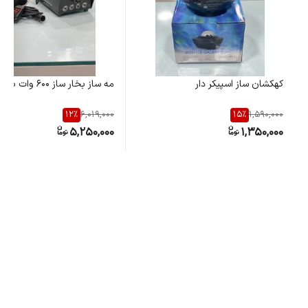
کهکشان ساز اسپیکر دار
مه ساز بخار ساز ۶۰۰ وات باLED
12
%
15
%
6,019,000
1,590,000
5,250,000
1,350,000