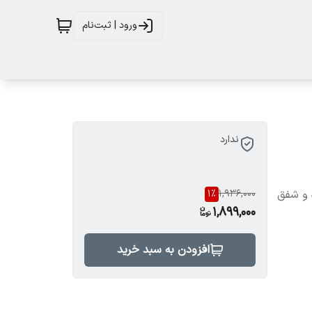
ورود | ثبت‌نام
ندارد
ه و شفق
1,936,000
%
1
1,899,000
افزودن به سبد خرید