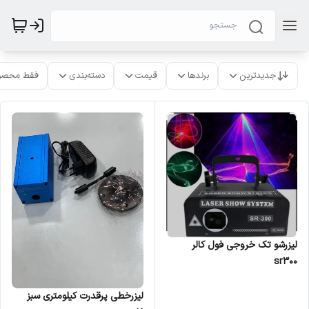
جدیدترین
برندها
قیمت
دسته‌بندی
فقط محصو
لیزرشو تک خروجی فول کالر
sr300
لیزرخطی پرقدرت کیلومتری سبز