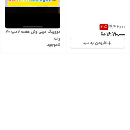
30
%
24,416,000
مووینگ مینی وش هفت لامپ ۷۰
16,990,000
وات
افزودن به سبد
ناموجود