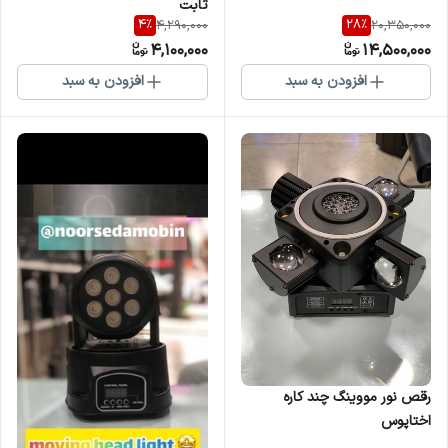
ثابت
4
%
28
%
4,290,000
20,350,000
4,100,000
14,500,000
افزودن به سبد
افزودن به سبد
رقص نور مووینگ چند کاره
اختاپوس